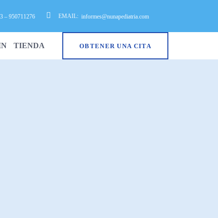
EMAIL:
 – 950711276
informes@nunapediatria.com
IN
TIENDA
OBTENER UNA CITA