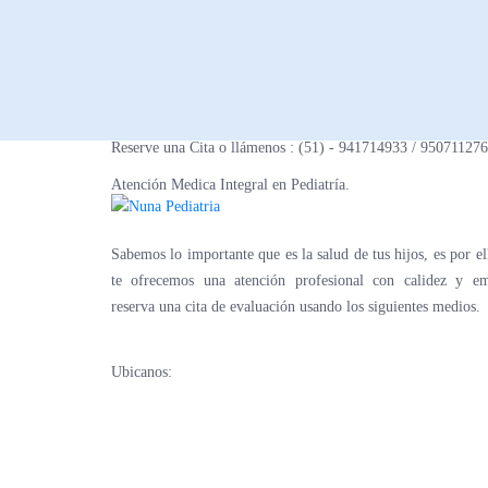
Nombre y apellidos :
Telefono :
Reserve una Cita o llámenos : (51) - 941714933 / 950711276
Email :
Atención Medica Integral en Pediatría.
Mensaje :
Sabemos lo importante que es la salud de tus hijos, es por el
te ofrecemos una atención profesional con calidez y em
reserva una cita de evaluación usando los siguientes medios.
Ubicanos:
– Av. Mariscal la Mar 750 – Miraflores – interior 41
https://goo.gl/maps/UNeRxb9G5wykfzfR6